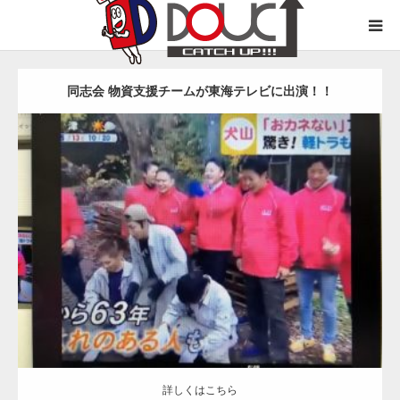
DOUC 同志会とは
同志会 物資支援チームが東海テレビに出演！！
仲間になるには
お知らせ
更新日
2020.01.4
カテゴリー
日本モンキーセンターにキャッ！！
メンバー紹介
詳しくはこちら
お申込み・お問い合わせ
詳しくはこちら